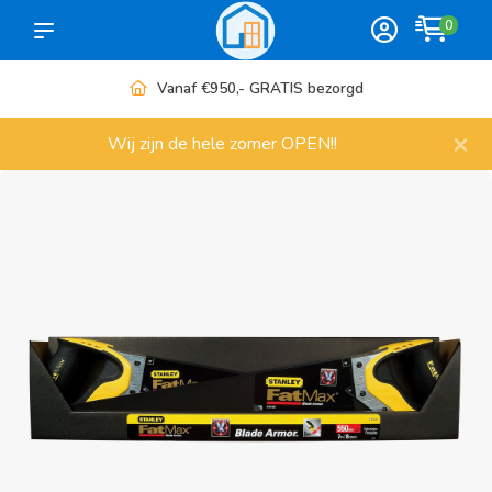
0
Meer dan 1000 artikelen
×
Wij zijn de hele zomer OPEN!!