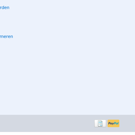
rden
rneren