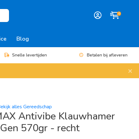
0
ice
Blog
Snelle levertijden
Betalen bij afleveren
×
ekijk alles Gereedschap
AX Antivibe Klauwhamer
Gen 570gr - recht