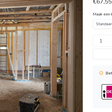
€
67,55
Maak een 
Bet