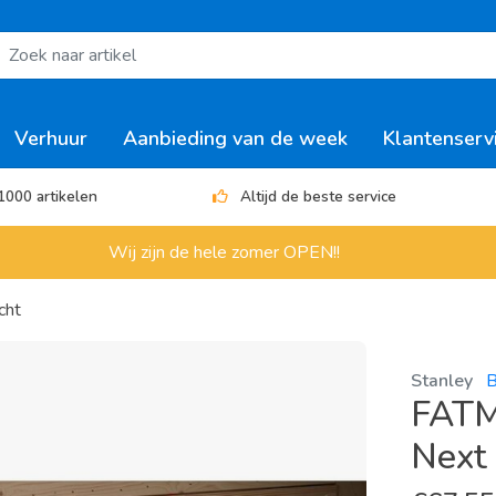
Verhuur
Aanbieding van de week
Klantenserv
1000 artikelen
Altijd de beste service
Wij zijn de hele zomer OPEN!!
cht
Stanley
B
FATM
Next 