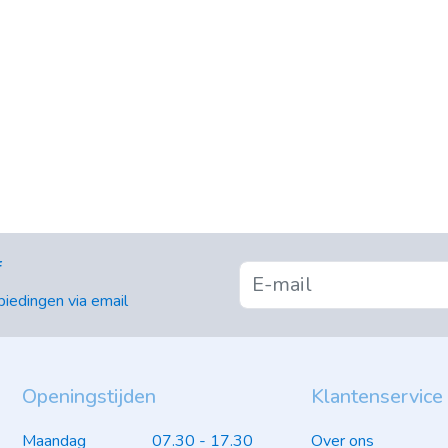
f
iedingen via email
Openingstijden
Klantenservice
Maandag
07.30 - 17.30
Over ons