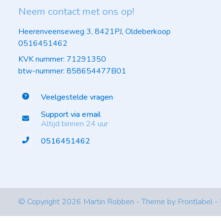
Neem contact met ons op!
Heerenveenseweg 3, 8421PJ, Oldeberkoop
0516451462
KVK nummer: 71291350
btw-nummer: 858654477B01
Veelgestelde vragen
Support via email
Altijd binnen 24 uur
0516451462
© Copyright 2026 Martin Robben - Theme by
Frontlabel
-