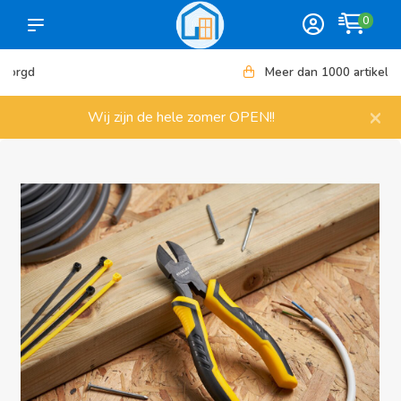
0
Meer dan 1000 artikelen
×
Wij zijn de hele zomer OPEN!!