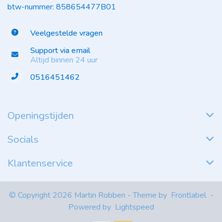
btw-nummer: 858654477B01
Veelgestelde vragen
Support via email
Altijd binnen 24 uur
0516451462
Openingstijden
Socials
Klantenservice
© Copyright 2026 Martin Robben - Theme by
Frontlabel
-
Powered by
Lightspeed