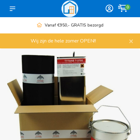
0
Meer dan 1000 artikelen
×
Wij zijn de hele zomer OPEN!!