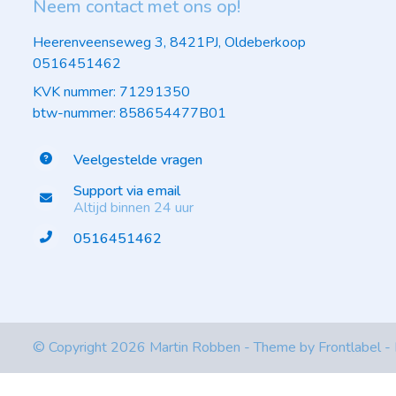
Neem contact met ons op!
Heerenveenseweg 3, 8421PJ, Oldeberkoop
0516451462
KVK nummer: 71291350
btw-nummer: 858654477B01
Veelgestelde vragen
Support via email
Altijd binnen 24 uur
0516451462
© Copyright 2026 Martin Robben - Theme by
Frontlabel
-