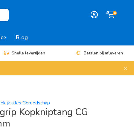
0
ice
Blog
Snelle levertijden
Betalen bij afleveren
×
ekijk alles Gereedschap
grip Kopkniptang CG
mm