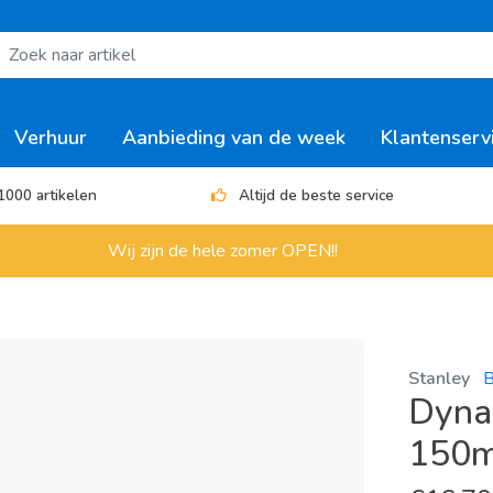
Verhuur
Aanbieding van de week
Klantenserv
1000 artikelen
Altijd de beste service
Wij zijn de hele zomer OPEN!!
Stanley
B
Dyna
150