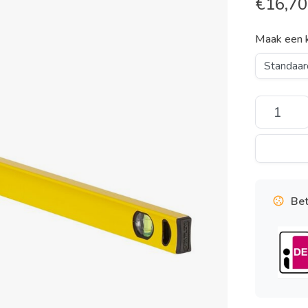
€
16,70
Maak een 
Bet