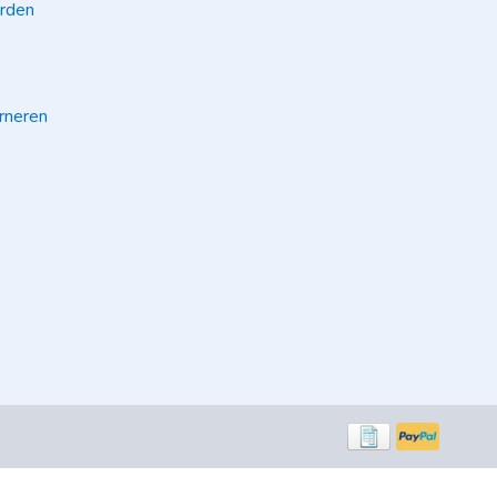
rden
rneren