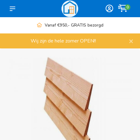
0
Meer dan 1000 artikelen
×
Wij zijn de hele zomer OPEN!!