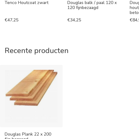
Tenco Houtcoat zwart
Douglas balk / paal 120 x
Doug
120 fijnbezaagd
hout
beto
€
47,25
€
34,25
€
84
Recente producten
Douglas Plank 22 x 200