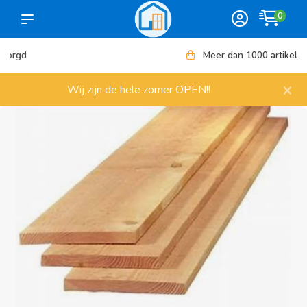
0
Meer dan 1000 artikelen
×
Wij zijn de hele zomer OPEN!!