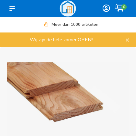
0
Meer dan 1000 artikelen
×
Wij zijn de hele zomer OPEN!!