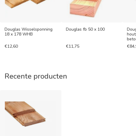
Douglas Wisselsponning
Douglas fb 50 x 100
Doug
18 x 178 WHB
hout
beto
€
12,60
€
11,75
€
84
Recente producten