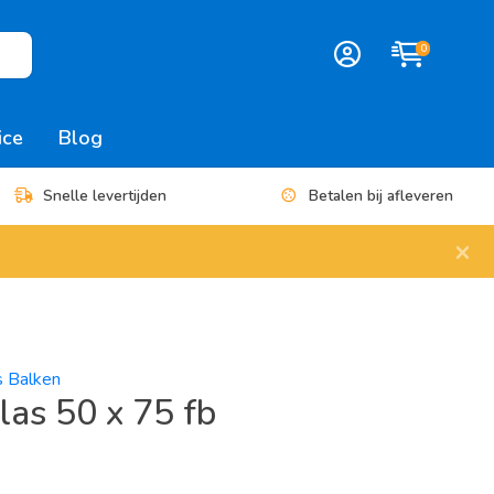
0
ice
Blog
Snelle levertijden
Betalen bij afleveren
×
s Balken
as 50 x 75 fb