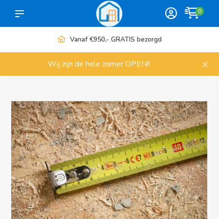
0
Vanaf €950,- GRATIS bezorgd
×
Wij zijn de hele zomer OPEN!!