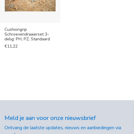
Cushiongrip
Schroevendraaierset 3-
delig: PH, PZ, Standaard
€
11,22
Meld je aan voor onze nieuwsbrief
Ontvang de laatste updates, nieuws en aanbiedingen via