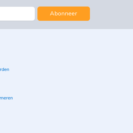
Abonneer
rden
rneren