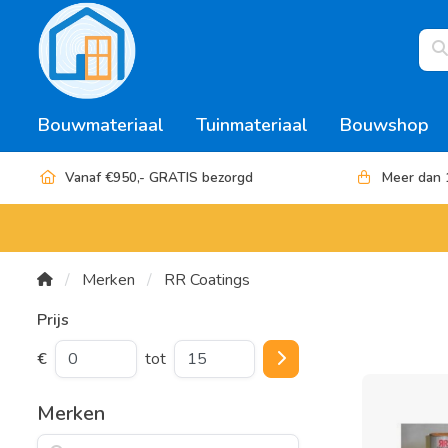
Bouwmateriaal
Tuinmateriaal
Bouwshop
Vanaf €950,- GRATIS bezorgd
Meer dan 
Merken
RR Coatings
Prijs
€
tot
Merken
Zoeken op merk