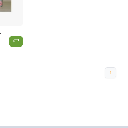
e
RR Loodmenie toevoegen aan winkelwagen
1