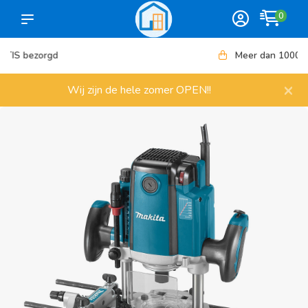
0
Meer dan 1000 artikelen
×
Wij zijn de hele zomer OPEN!!