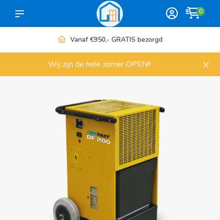
0
Vanaf €950,- GRATIS bezorgd
×
Wij zijn de hele zomer OPEN!!