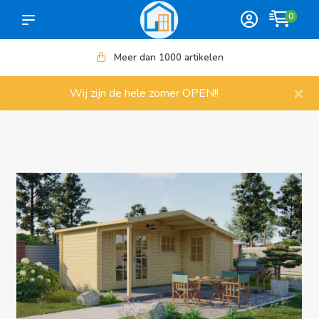
0
Meer dan 1000 artikelen
×
Wij zijn de hele zomer OPEN!!