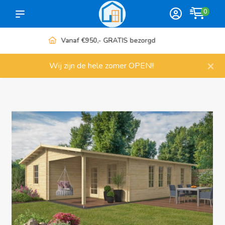
0
Meer dan 1000 artikelen
×
Wij zijn de hele zomer OPEN!!