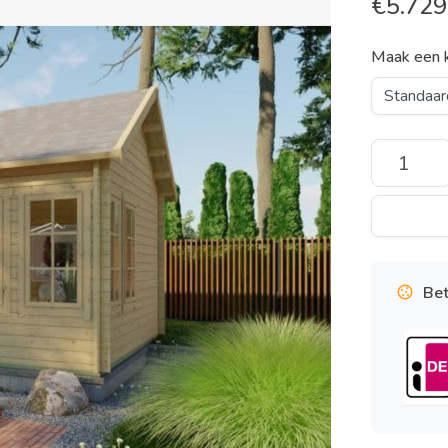
€
5.729
Maak een 
Bet