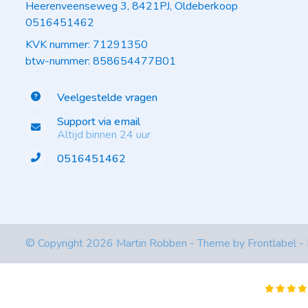
Heerenveenseweg 3, 8421PJ, Oldeberkoop
0516451462
KVK nummer: 71291350
btw-nummer: 858654477B01
Veelgestelde vragen
Support via email
Altijd binnen 24 uur
0516451462
© Copyright 2026 Martin Robben - Theme by
Frontlabel
-