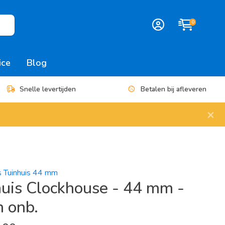
0
ice
Blog
Snelle levertijden
Betalen bij afleveren
×
es Tuinhuis 44 mm
uis Clockhouse - 44 mm -
 onb.