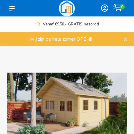
0
Vanaf €950,- GRATIS bezorgd
×
Wij zijn de hele zomer OPEN!!