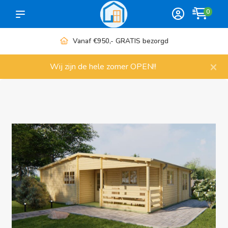
0
Meer dan 1000 artikelen
×
Wij zijn de hele zomer OPEN!!