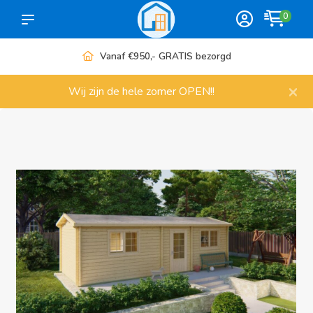
0
Meer dan 1000 artikelen
×
Wij zijn de hele zomer OPEN!!