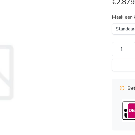
€
2.879
Maak een 
Bet