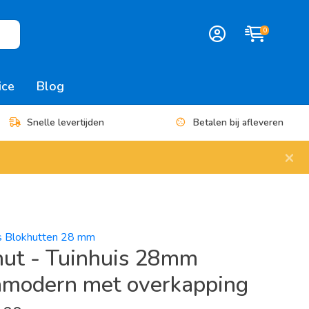
0
ice
Blog
Snelle levertijden
Betalen bij afleveren
×
es Blokhutten 28 mm
hut - Tuinhuis 28mm
modern met overkapping