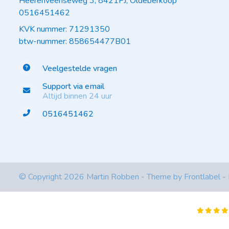
Heerenveenseweg 3, 8421PJ, Oldeberkoop
0516451462
KVK nummer: 71291350
btw-nummer: 858654477B01
Veelgestelde vragen
Support via email
Altijd binnen 24 uur
0516451462
© Copyright 2026 Martin Robben - Theme by
Frontlabel
-