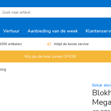
Verhuur
Aanbieding van de week
Klantenserv
1000 artikelen
Altijd de beste service
Wij zijn de hele zomer OPEN!!
ping
Bekijk all
Blok
Mega