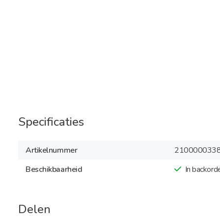
Specificaties
Artikelnummer
210000033
Beschikbaarheid
In backord
Delen