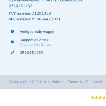
Heerenveenseweg 3, 8421PJ, Oldeberkoop
0516451462
KVK nummer: 71291350
btw-nummer: 858654477B01
Veelgestelde vragen
Support via email
Altijd binnen 24 uur
0516451462
© Copyright 2026 Martin Robben - Theme by
Frontlabel
-