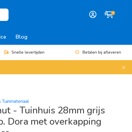
0
ice
Blog
Snelle levertijden
Betalen bij afleveren
×
s Tuinmateriaal
ut - Tuinhuis 28mm grijs
p. Dora met overkapping