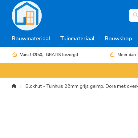
Bouwmateriaal
Tuinmateriaal
Bouwshop
Vanaf €950,- GRATIS bezorgd
Meer dan 
Blokhut - Tuinhuis 28mm grijs geimp. Dora met over