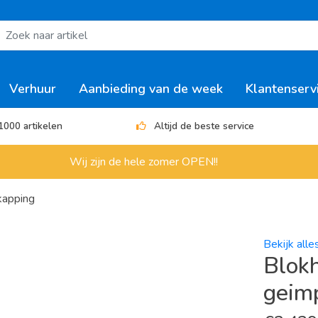
Verhuur
Aanbieding van de week
Klantenserv
1000 artikelen
Altijd de beste service
Wij zijn de hele zomer OPEN!!
kapping
Bekijk alle
Blokh
geim