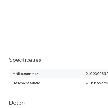
Specificaties
Artikelnummer
210000033
Beschikbaarheid
In backord
Delen