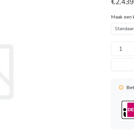
€
2.439
Maak een 
Bet