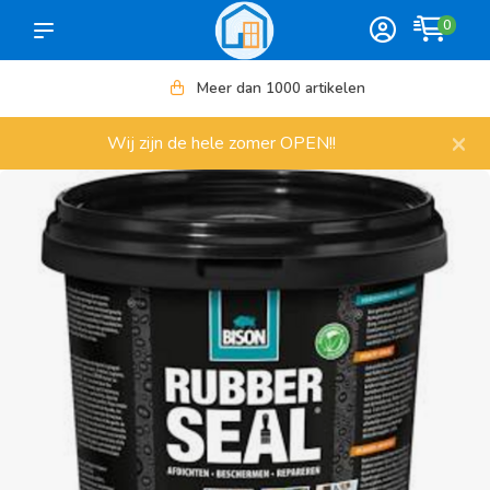
0
Meer dan 1000 artikelen
×
Wij zijn de hele zomer OPEN!!