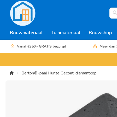
Bouwmateriaal
Tuinmateriaal
Bouwshop
Vanaf €950,- GRATIS bezorgd
Meer dan 
Berton©-paal Hunze Gecoat. diamantkop