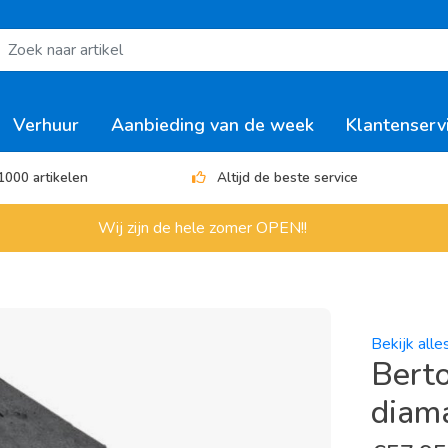
Verhuur
Aanbieding van de week
Klantenserv
1000 artikelen
Altijd de beste service
Wij zijn de hele zomer OPEN!!
Bekijk all
Bert
diam