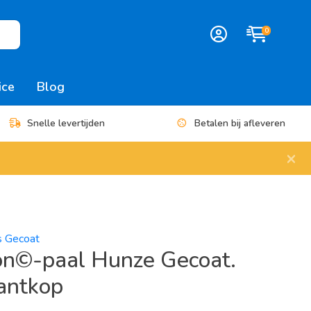
0
ice
Blog
Snelle levertijden
Betalen bij afleveren
×
es Gecoat
on©-paal Hunze Gecoat.
antkop