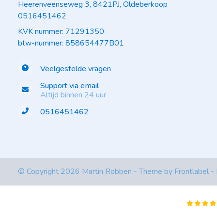
Heerenveenseweg 3, 8421PJ, Oldeberkoop
0516451462
KVK nummer: 71291350
btw-nummer: 858654477B01
Veelgestelde vragen
Support via email
Altijd binnen 24 uur
0516451462
© Copyright 2026 Martin Robben - Theme by
Frontlabel
-