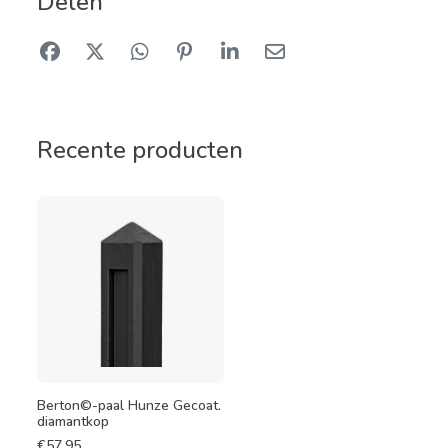
Delen
Recente producten
Berton©-paal Hunze Gecoat.
diamantkop
€
57,95