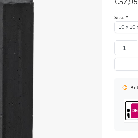
€
57,95
Size:
*
Bet