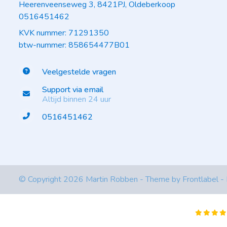
Heerenveenseweg 3, 8421PJ, Oldeberkoop
0516451462
KVK nummer: 71291350
btw-nummer: 858654477B01
Veelgestelde vragen
Support via email
Altijd binnen 24 uur
0516451462
© Copyright 2026 Martin Robben - Theme by
Frontlabel
-