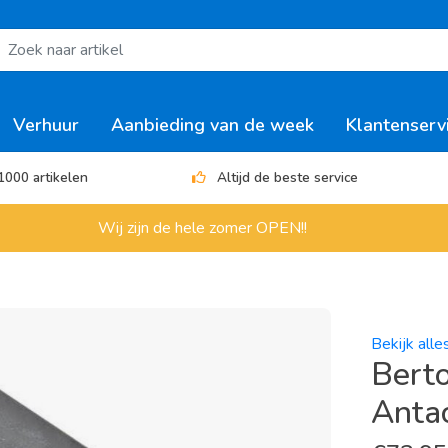
Verhuur
Aanbieding van de week
Klantenserv
1000 artikelen
Altijd de beste service
Wij zijn de hele zomer OPEN!!
Bekijk alle
Bert
Antac