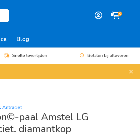
0
ice
Blog
Snelle levertijden
Betalen bij afleveren
×
s Antraciet
on©-paal Amstel LG
iet. diamantkop