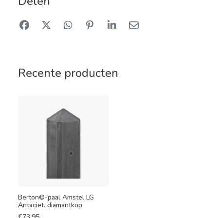
Delen
Recente producten
Berton©-paal Amstel LG
Antaciet. diamantkop
€
73,95