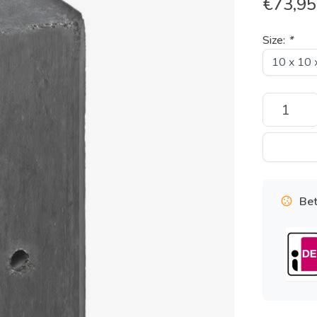
€
73,95
Size:
*
Bet