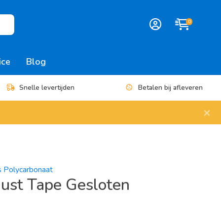
0
ice
Blog
Snelle levertijden
Betalen bij afleveren
×
es Polycarbonaat
dust Tape Gesloten