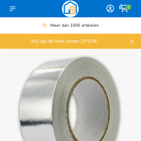
0
Meer dan 1000 artikelen
×
Wij zijn de hele zomer OPEN!!