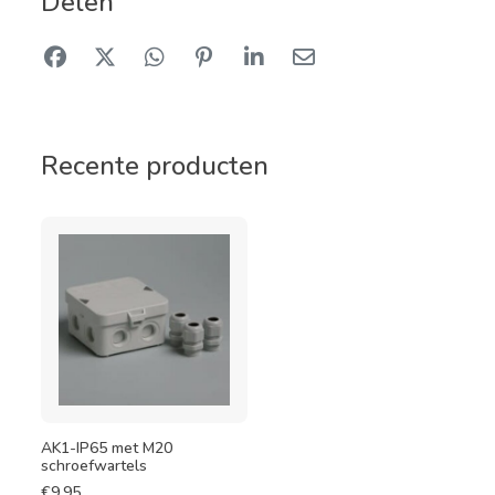
Delen
Recente producten
AK1-IP65 met M20
schroefwartels
€
9,95