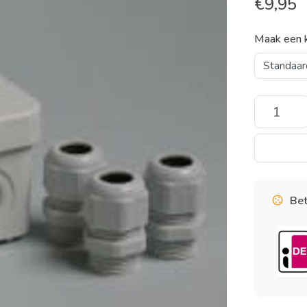
€
9,95
Maak een 
Bet