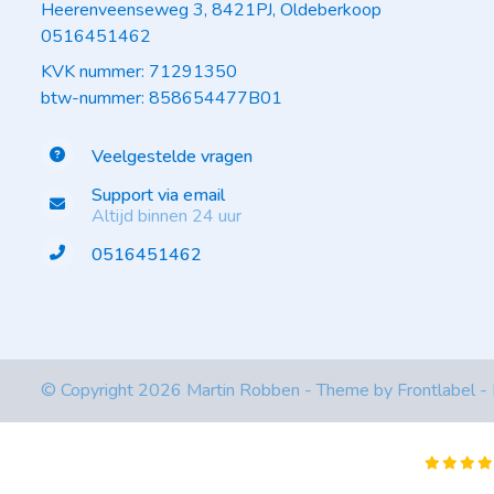
Heerenveenseweg 3, 8421PJ, Oldeberkoop
0516451462
KVK nummer: 71291350
btw-nummer: 858654477B01
Veelgestelde vragen
Support via email
Altijd binnen 24 uur
0516451462
© Copyright 2026 Martin Robben - Theme by
Frontlabel
-