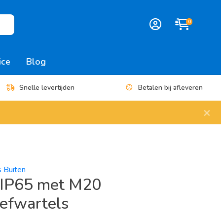
0
ice
Blog
Snelle levertijden
Betalen bij afleveren
×
s Buiten
IP65 met M20
oefwartels