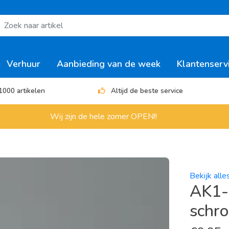
Verhuur
Aanbieding van de week
Klantenserv
1000 artikelen
Altijd de beste service
Wij zijn de hele zomer OPEN!!
Bekijk alle
AK1-
schr