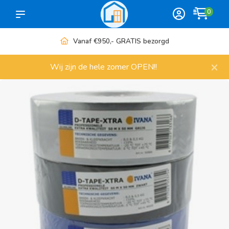
0
Meer dan 1000 artikelen
×
Wij zijn de hele zomer OPEN!!