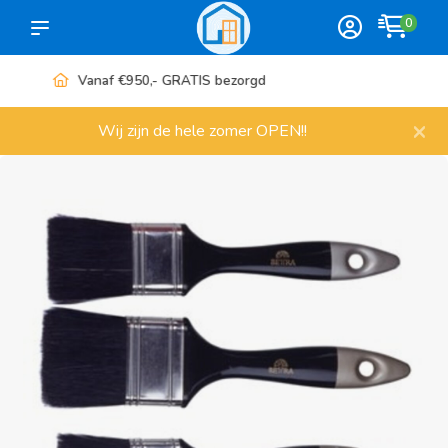
0
Meer dan 1000 artikelen
×
Wij zijn de hele zomer OPEN!!