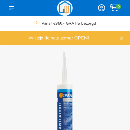
0
RATIS bezorgd
Meer dan 1000 a
×
Wij zijn de hele zomer OPEN!!