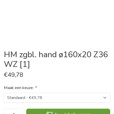
HM zgbl. hand ø160x20 Z36
WZ [1]
€
49,78
Maak een keuze:
*